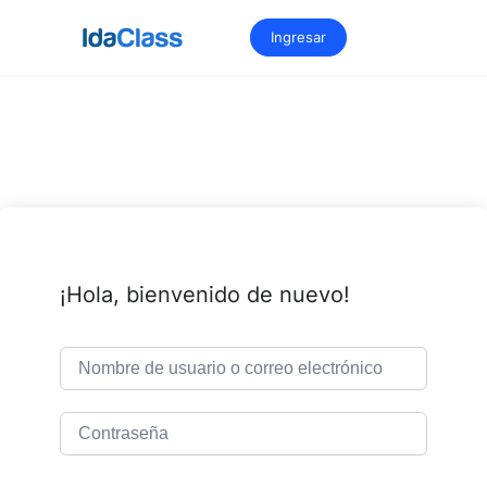
Saltar
al
Ingresar
contenido
¡Hola, bienvenido de nuevo!