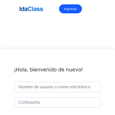
Saltar
al
Ingresar
contenido
¡Hola, bienvenido de nuevo!