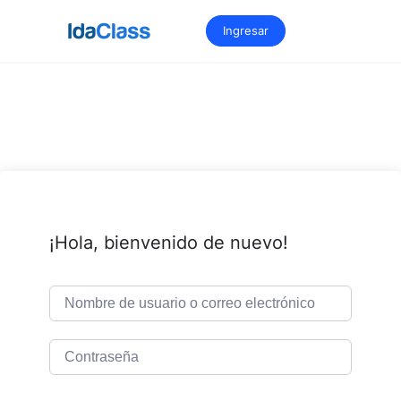
Saltar
al
Ingresar
contenido
¡Hola, bienvenido de nuevo!