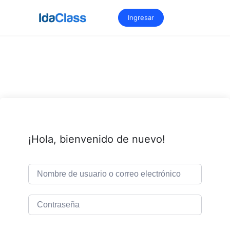
Saltar
al
Ingresar
contenido
¡Hola, bienvenido de nuevo!