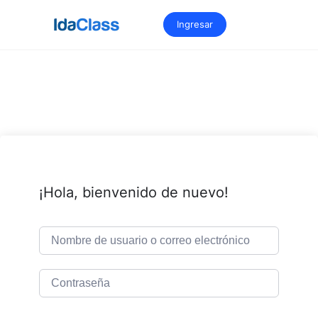
Saltar
al
Ingresar
contenido
¡Hola, bienvenido de nuevo!