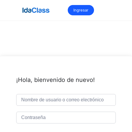
Saltar
al
Ingresar
contenido
¡Hola, bienvenido de nuevo!