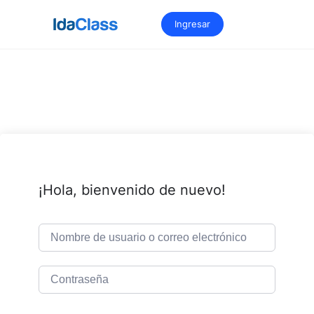
Saltar
al
Ingresar
contenido
¡Hola, bienvenido de nuevo!