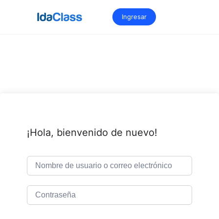
Saltar
al
Ingresar
contenido
¡Hola, bienvenido de nuevo!