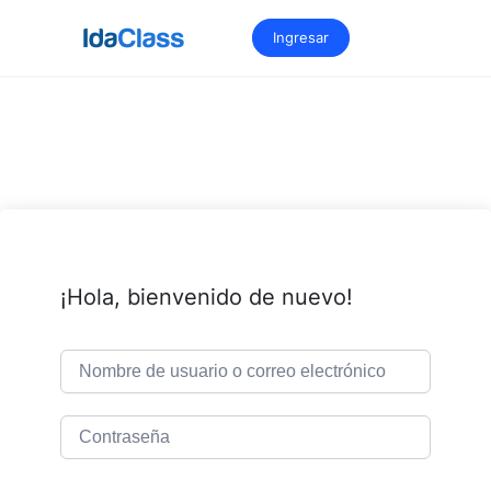
Saltar
al
Ingresar
contenido
¡Hola, bienvenido de nuevo!