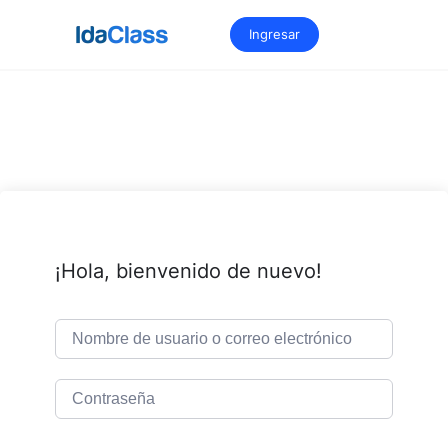
Saltar
al
Ingresar
contenido
¡Hola, bienvenido de nuevo!