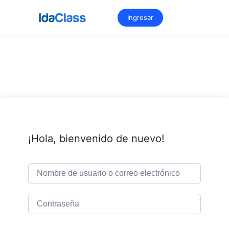
Saltar
al
Ingresar
contenido
¡Hola, bienvenido de nuevo!