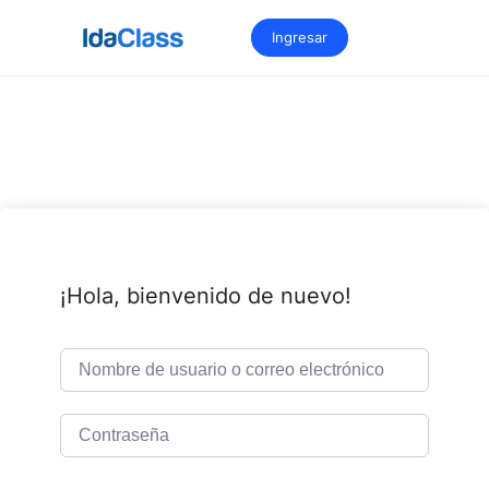
Saltar
al
Ingresar
contenido
¡Hola, bienvenido de nuevo!