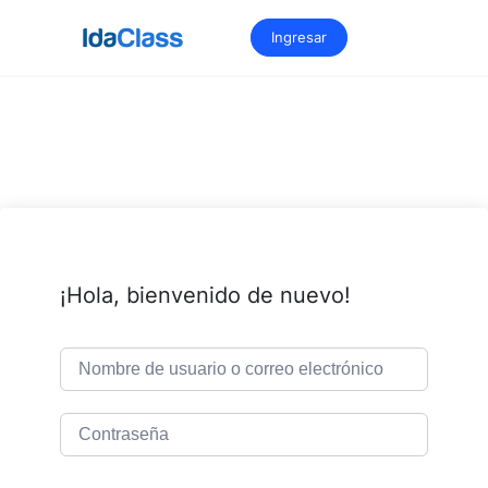
Saltar
al
Ingresar
contenido
¡Hola, bienvenido de nuevo!