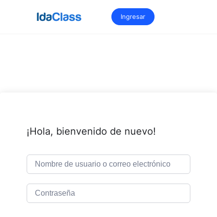
Saltar
al
Ingresar
contenido
¡Hola, bienvenido de nuevo!