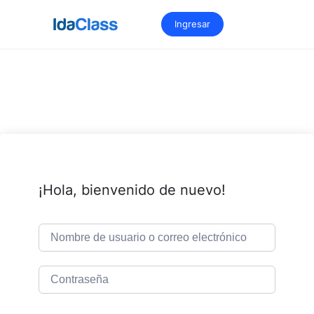
Saltar
al
Ingresar
contenido
¡Hola, bienvenido de nuevo!