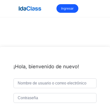
Saltar
al
Ingresar
contenido
¡Hola, bienvenido de nuevo!