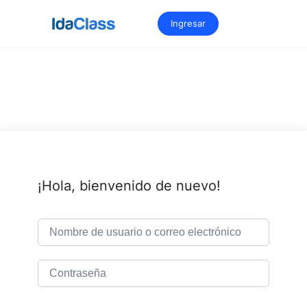
Saltar
al
Ingresar
contenido
¡Hola, bienvenido de nuevo!