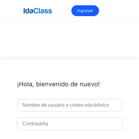
Saltar
al
Ingresar
contenido
¡Hola, bienvenido de nuevo!