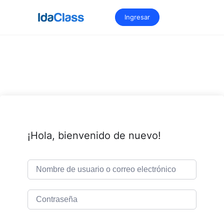
Saltar
al
Ingresar
contenido
¡Hola, bienvenido de nuevo!