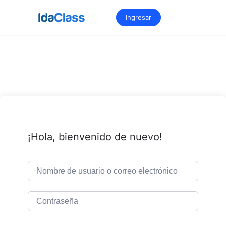
Saltar
al
Ingresar
contenido
¡Hola, bienvenido de nuevo!