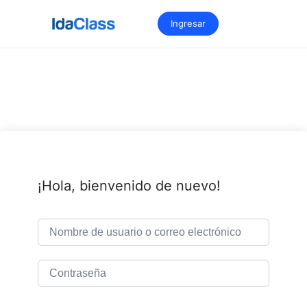
Saltar
al
Ingresar
contenido
¡Hola, bienvenido de nuevo!