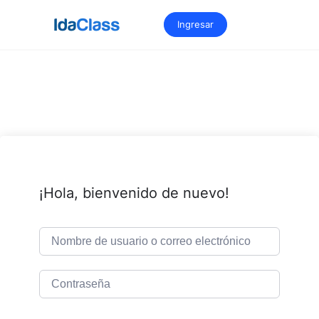
Saltar
al
Ingresar
contenido
¡Hola, bienvenido de nuevo!