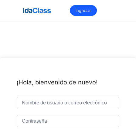
Saltar
al
Ingresar
contenido
¡Hola, bienvenido de nuevo!