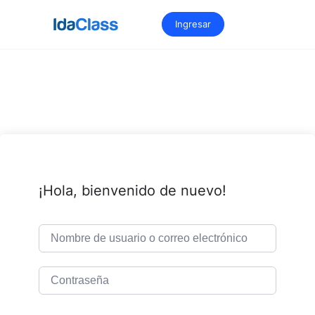
Saltar
al
Ingresar
contenido
¡Hola, bienvenido de nuevo!