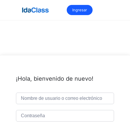
Saltar
al
Ingresar
contenido
¡Hola, bienvenido de nuevo!