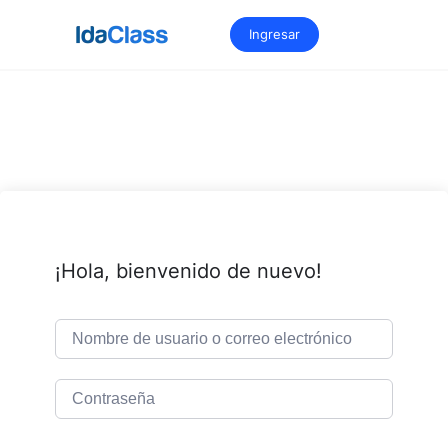
Saltar
al
Ingresar
contenido
¡Hola, bienvenido de nuevo!