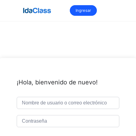
Saltar
al
Ingresar
contenido
¡Hola, bienvenido de nuevo!