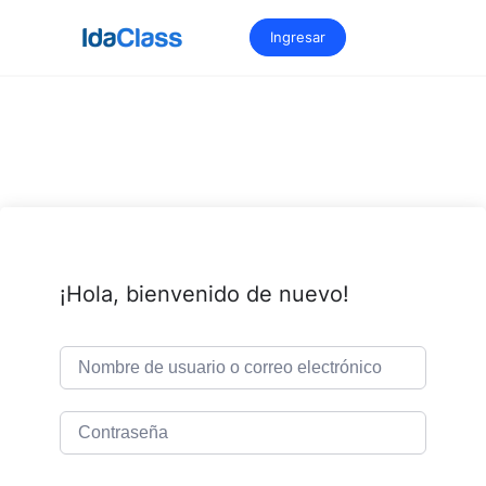
Saltar
al
Ingresar
contenido
¡Hola, bienvenido de nuevo!