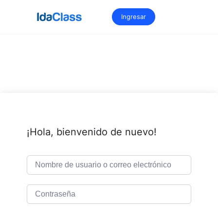
Saltar
al
Ingresar
contenido
¡Hola, bienvenido de nuevo!